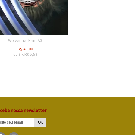
Wolverine- Print A3
R$
40,00
ou
8
x
R$
5,58
ceba nossa newsletter