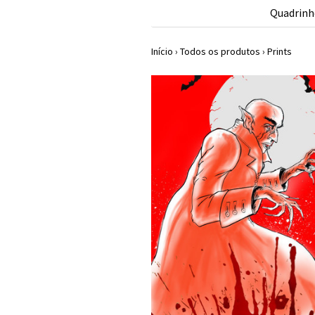
Quadrinh
Início
›
Todos os produtos
›
Prints