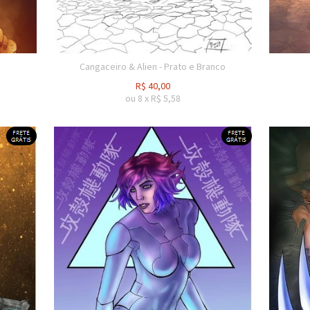
Cangaceiro & Alien - Prato e Branco
R$
40,00
ou
8
x
R$
5,58