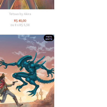
Tetsuo by Akira
R$
40,00
ou
8
x
R$
5,58