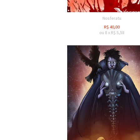
Nosferatu
R$
40,00
ou
8
x
R$
5,58