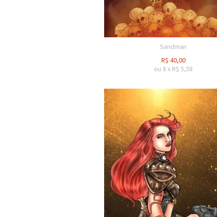
Sandman
R$
40,00
ou
8
x
R$
5,58