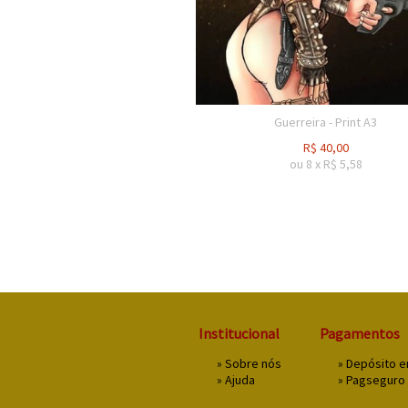
Guerreira - Print A3
R$
40,00
ou
8
x
R$
5,58
Institucional
Pagamentos
»
Sobre nós
» Depósito 
»
Ajuda
»
Pagseguro