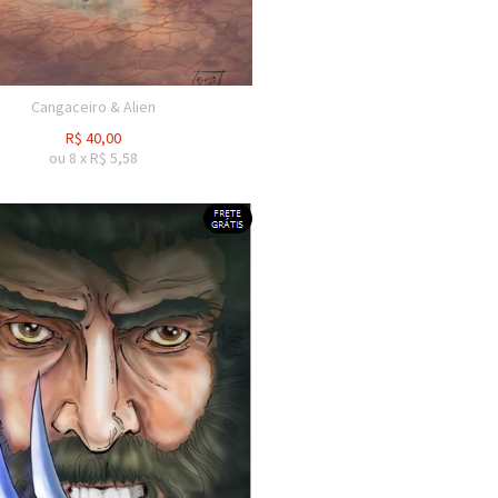
Cangaceiro & Alien
R$
40,00
ou
8
x
R$
5,58