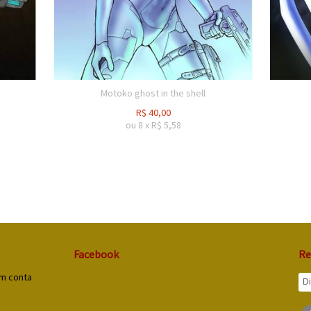
Motoko ghost in the shell
R$
40,00
ou
8
x
R$
5,58
Facebook
Re
em conta