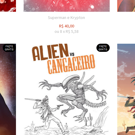
Superman e Krypton
R$
40,00
ou
8
x
R$
5,58