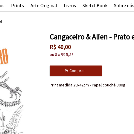
os
Prints
Arte Original
Livros
SketchBook
Sobre nó
al
Cangaceiro & Alien - Prato 
R$
40,00
ou
8
x
R$
5,58
.
Comprar
Print medida 29x42cm - Papel couché 300g