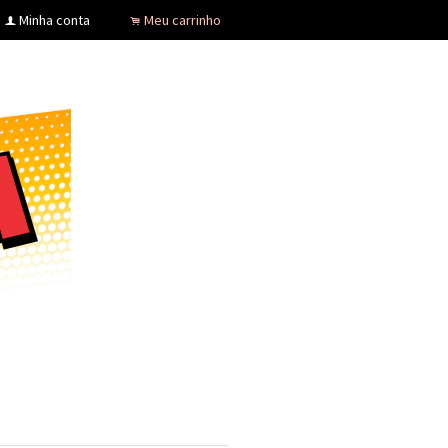
Minha conta
Meu carrinho
f
.