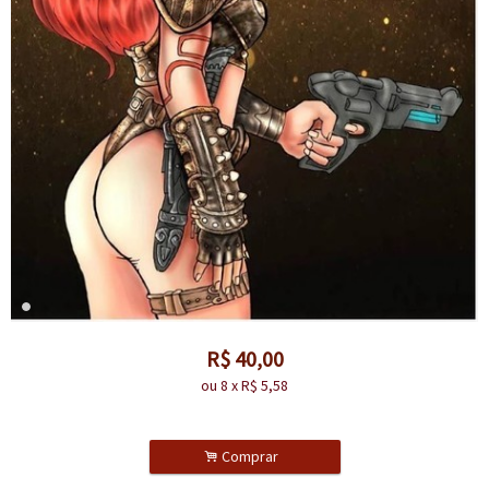
R$
40,00
ou
8
x
R$
5,58
.
Comprar